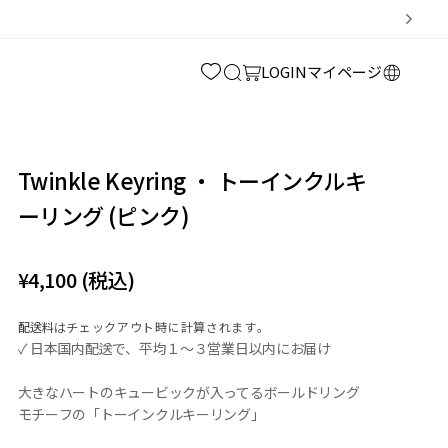
ロ
カ
グ
ー
LOGIN
マイページ
イ
ト
ン
Twinkle Keyring ・ トーインクルキ
ーリング (ピンク)
通
¥4,100 (税込)
常
配送料
はチェックアウト時に計算されます。
価
✓ 日本国内配送で、平均１～３営業日以内にお届け
格
大きなハートのキュービックが入ってるボールドリング
モチーフの「トーインクルキーリング」