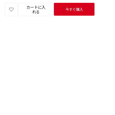
ー
ー
カートに入
イ
イ
今すぐ購入
れる
ン
ン
ク
ク
ル
ル
キ
キ
ー
ー
リ
リ
ン
ン
グ
グ
(ピ
(ピ
ン
ン
ク)
ク)
の
の
数
数
量
量
を
を