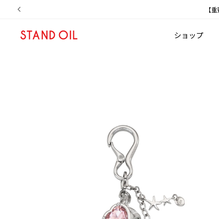
ツ
【重
に
進
む
ショップ