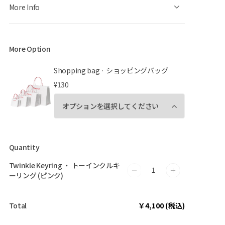
More Info
More Option
Shopping bag · ショッピングバッグ
¥130
Quantity
Twinkle Keyring ・ トーインクルキ
Twinkle
Twinkle
ーリング (ピンク)
Keyring
Keyring
・
・
Total
￥4,100 (税込)
ト
ト