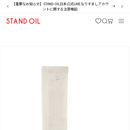
ツ
【重要なお知らせ】STAND OIL日本公式LINEなりすましアカウ
に
ントに関する注意喚起
進
カ
む
ー
ト