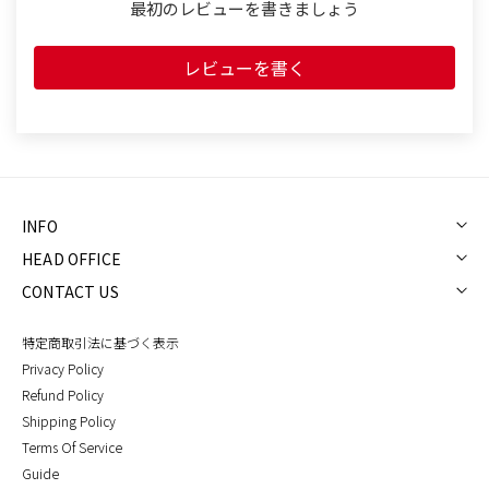
ッ
ッ
最初のレビューを書きましょう
ク
ク
ス
ス
レビューを書く
（ク
（ク
リ
リ
ー
ー
ム）
ム）
の
の
INFO
数
数
HEAD OFFICE
量
量
を
を
CONTACT US
減
増
特定商取引法に基づく表示
ら
や
Privacy Policy
す
す
Refund Policy
Shipping Policy
Terms Of Service
Guide