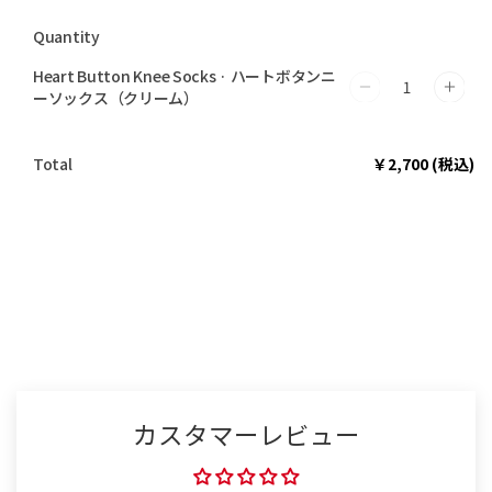
Quantity
Heart Button Knee Socks · ハートボタンニ
Heart
Hear
ーソックス（クリーム）
Button
Butt
Knee
Kne
Total
￥2,700 (税込)
Socks
Sock
·
·
ハ
ハ
ー
ー
ト
ト
ボ
ボ
タ
タ
ン
ン
ニ
ニ
カスタマーレビュー
ー
ー
ソ
ソ