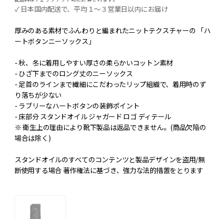
価
✓ 日本国内配送で、平均１～３営業日以内にお届け
格
厚みのある素材でふんわりと編まれたニットテクスチャーの 「ハ
ートボタンニーソックス」
- 秋、冬に着用しやすい厚さの柔らかいコットン素材
- ひざ下までのロング丈のニーソックス
- 足首のラインまで繊細にこだわったリップ組織で、着用時のず
り落ちが少ない
- ラブリーなハートボタンの装飾ポイント
- 床部分 スタンドオイル ジャガード ロゴ ディテール
※ 衛生上の理由により靴下製品は返品できません。(商品欠陥の
場合は除く)
スタンドオイルのすべてのコンテンツと製品デザインを盗用/無
断使用する場合 著作権法に基づき、強力な法的措置をとります